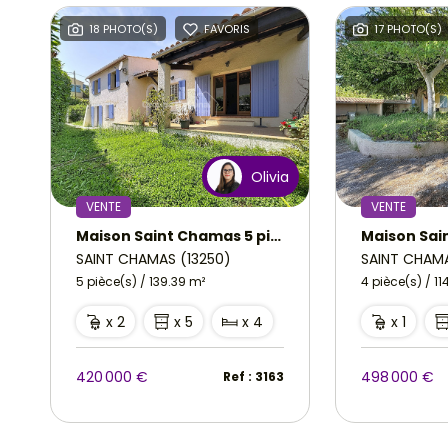
18 PHOTO(S)
FAVORIS
17 PHOTO(S)
a
Olivia
VENTE
VENTE
Maison Saint Chamas 5 pièce(s) 139.39 m2 sur 600m² de terrain
SAINT CHAMAS (13250)
SAINT CHAMA
5 pièce(s) / 139.39 m²
4 pièce(s) / 11
x 2
x 5
x 4
x 1
420 000 €
498 000 €
Ref : 3163