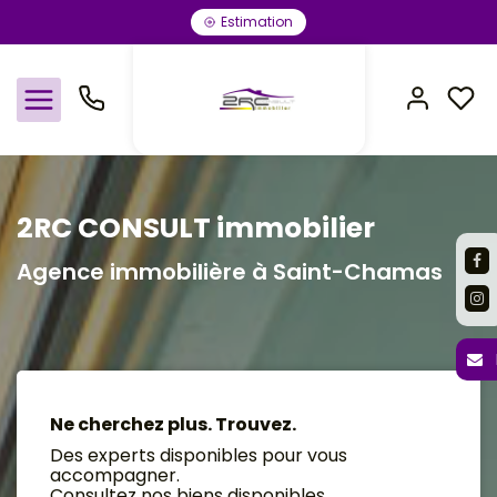
Estimation
Nos offres
2RC CONSULT immobilier
Agence immobilière à Saint-Chamas
Notre agence
Rejoindre le groupement
Avis clients
Ne cherchez plus. Trouvez.
Estimation
Des experts disponibles pour vous
accompagner.
Consultez nos biens disponibles.