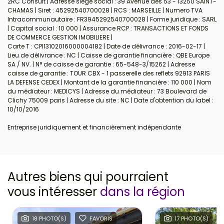
2RC Consult | Adresse siège social : 39 Avenue des 53 - 13250 SAINT-
CHAMAS | Siret : 45292540700028 | RCS : MARSEILLE | Numero TVA
Intracommunautaire : FR3945292540700028 | Forme juridique : SARL
| Capital social : 10 000 | Assurance RCP : TRANSACTIONS ET FONDS
DE COMMERCE GESTION IMOBILIERE |
Carte T : CPI13102016000004182 | Date de délivrance : 2016-02-17 |
Lieu de délivrance : NC | Caisse de garantie financière : QBE Europe
SA / NV. | N° de caisse de garantie : 65-548-3/15262 | Adresse
caisse de garantie : TOUR CBX - 1 passerelle des reflets 92913 PARIS
LA DEFENSE CEDEX | Montant de la garantie financière : 110 000 | Nom
du médiateur : MEDICYS | Adresse du médiateur : 73 Boulevard de
Clichy 75009 paris | Adresse du site : NC | Date d'obtention du label :
10/10/2016
Entreprise juridiquement et financièrement indépendante
Autres biens qui pourraient
vous intéresser
dans la région
18 PHOTO(S)
FAVORIS
17 PHOTO(S)