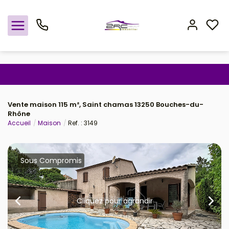
Nos offres
Vente maison 115 m², Saint chamas 13250 Bouches-du-
Notre agence
Rhône
Accueil
Maison
Ref. : 3149
Rejoindre le groupement
Avis clients
Sous Compromis
Estimation
Cliquez pour agrandir
Avis clients