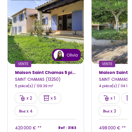
Olivia
VENTE
VENTE
Maison Saint Chamas 5 pièce(s) 139.39 m2 sur 600m² de terrain
SAINT CHAMAS (13250)
SAINT CHAMAS (
5 pièce(s) / 139.39 m²
4 pièce(s) / 114.18 
x 2
x 5
x 1
x 4
x 3
420 000 €
**
498 000 €
**
Ref : 3163