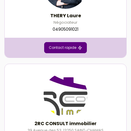
THERY Laure
Négociateur
04905091021
Contact rapide
2RC CONSULT immobilier
39 Avenue des 53
,
13250
SAINT-CHAMAS