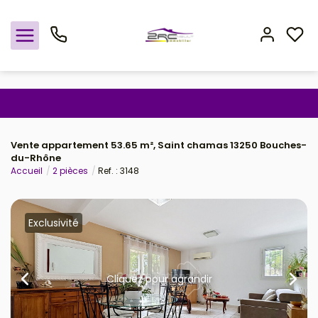
Nos offres
Vente appartement 53.65 m², Saint chamas 13250 Bouches-
Notre agence
du-Rhône
Accueil
2 pièces
Ref. : 3148
Rejoindre le groupement
Avis clients
Exclusivité
Estimation
Cliquez pour agrandir
Avis clients