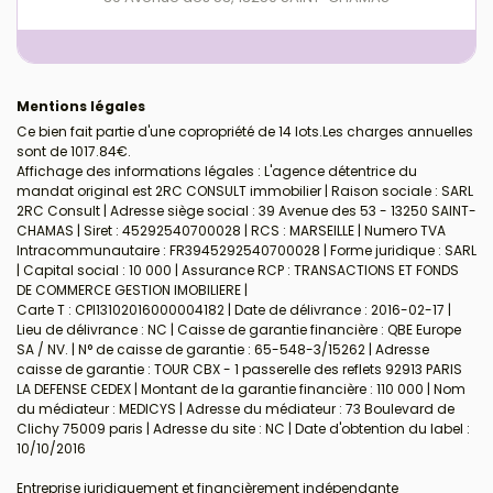
Mentions légales
Ce bien fait partie d'une copropriété de 14 lots.Les charges annuelles
sont de 1017.84€.
Affichage des informations légales : L'agence détentrice du
mandat original est 2RC CONSULT immobilier | Raison sociale : SARL
2RC Consult | Adresse siège social : 39 Avenue des 53 - 13250 SAINT-
CHAMAS | Siret : 45292540700028 | RCS : MARSEILLE | Numero TVA
Intracommunautaire : FR3945292540700028 | Forme juridique : SARL
| Capital social : 10 000 | Assurance RCP : TRANSACTIONS ET FONDS
DE COMMERCE GESTION IMOBILIERE |
Carte T : CPI13102016000004182 | Date de délivrance : 2016-02-17 |
Lieu de délivrance : NC | Caisse de garantie financière : QBE Europe
SA / NV. | N° de caisse de garantie : 65-548-3/15262 | Adresse
caisse de garantie : TOUR CBX - 1 passerelle des reflets 92913 PARIS
LA DEFENSE CEDEX | Montant de la garantie financière : 110 000 | Nom
du médiateur : MEDICYS | Adresse du médiateur : 73 Boulevard de
Clichy 75009 paris | Adresse du site : NC | Date d'obtention du label :
10/10/2016
Entreprise juridiquement et financièrement indépendante