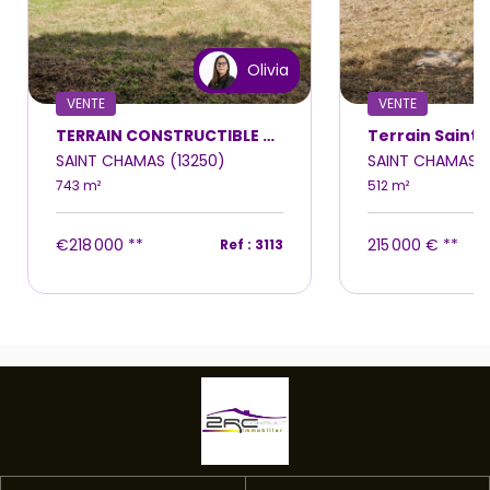
Olivia
VENTE
VENTE
TERRAIN CONSTRUCTIBLE 743M² dans quartier résidentiel
SAINT CHAMAS (13250)
SAINT CHAMAS (
743 m²
512 m²
€218 000
**
215 000 €
**
Ref : 3113