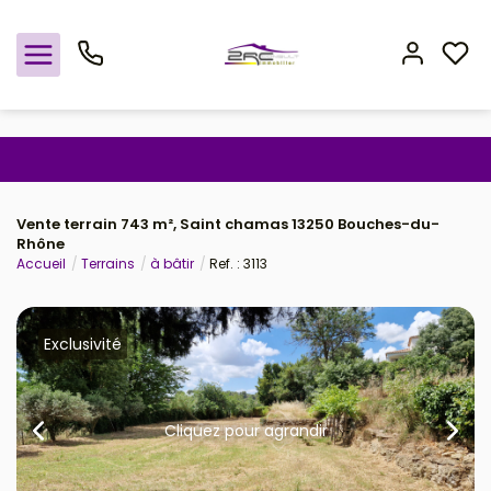
Nos offres
Vente terrain 743 m², Saint chamas 13250 Bouches-du-
Notre agence
Rhône
Accueil
Terrains
à bâtir
Ref. : 3113
Rejoindre le groupement
Avis clients
Exclusivité
Estimation
Cliquez pour agrandir
Avis clients