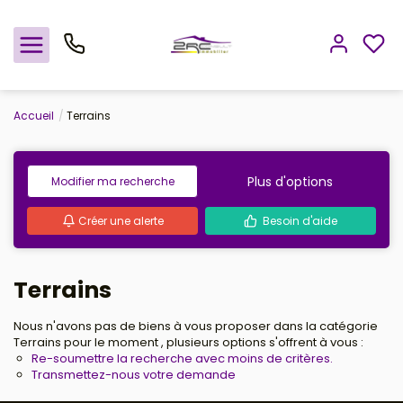
Accueil
Terrains
Nos offres
Notre agence
Plus d'options
Modifier ma recherche
Créer une alerte
Besoin d'aide
Rejoindre le groupement
Avis clients
Terrains
Estimation
Nous n'avons pas de biens à vous proposer dans la catégorie
Terrains pour le moment , plusieurs options s'offrent à vous :
Re-soumettre la recherche avec moins de critères.
Avis clients
Transmettez-nous votre demande