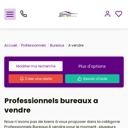
Nos offres
Accueil
Professionnels
Bureaux
A vendre
Notre agence
Plus d'options
Modifier ma recherche
Rejoindre le groupement
Créer une alerte
Besoin d'aide
Avis clients
Professionnels bureaux a
Estimation
vendre
Avis clients
Nous n'avons pas de biens à vous proposer dans la catégorie
Professionnels Bureaux A vendre pour le moment , plusieurs