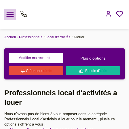
Accueil
Professionnels
Local d'activités
A louer
Nos offres
Notre agence
Plus d'options
Modifier ma recherche
Créer une alerte
Besoin d'aide
Rejoindre le groupement
Avis clients
Professionnels local d'activités a
Estimation
louer
Nous n'avons pas de biens à vous proposer dans la catégorie
Avis clients
Professionnels Local d'activités A louer pour le moment ,
plusieurs options s'offrent à vous :