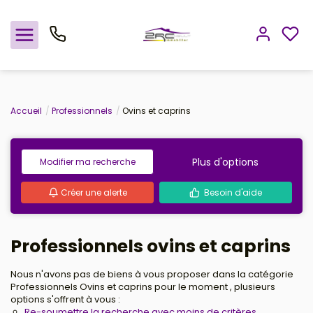
Nos offres
Accueil
Professionnels
Ovins et caprins
Notre agence
Plus d'options
Modifier ma recherche
Rejoindre le groupement
Créer une alerte
Besoin d'aide
Avis clients
Professionnels ovins et caprins
Estimation
Nous n'avons pas de biens à vous proposer dans la catégorie
Avis clients
Professionnels Ovins et caprins pour le moment , plusieurs
options s'offrent à vous :
Re-soumettre la recherche avec moins de critères.