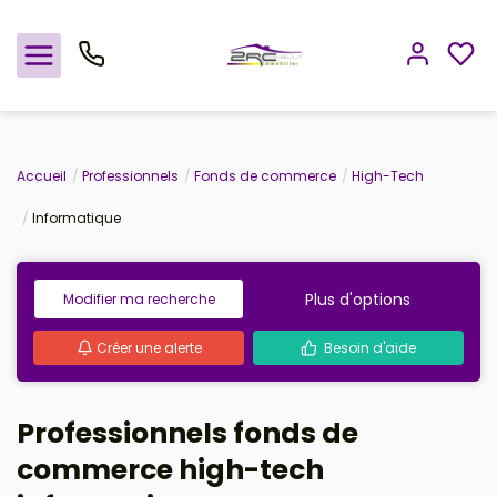
Nos offres
Accueil
Professionnels
Fonds de commerce
High-Tech
Informatique
Notre agence
Rejoindre le groupement
Plus d'options
Modifier ma recherche
Avis clients
Créer une alerte
Besoin d'aide
Estimation
Professionnels fonds de
Avis clients
commerce high-tech