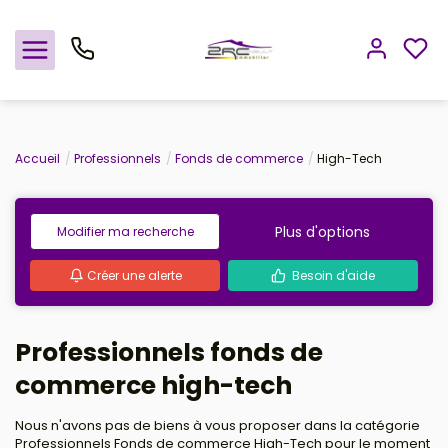
Nos offres
Accueil
Professionnels
Fonds de commerce
High-Tech
Notre agence
Plus d'options
Modifier ma recherche
Rejoindre le groupement
Créer une alerte
Besoin d'aide
Avis clients
Professionnels fonds de
Estimation
commerce high-tech
Avis clients
Nous n'avons pas de biens à vous proposer dans la catégorie
Professionnels Fonds de commerce High-Tech pour le moment