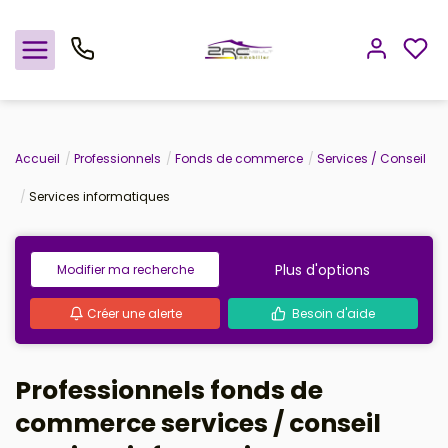
Nos offres
Accueil
Professionnels
Fonds de commerce
Services / Conseil
Services informatiques
Notre agence
Rejoindre le groupement
Plus d'options
Modifier ma recherche
Avis clients
Créer une alerte
Besoin d'aide
Estimation
Professionnels fonds de
Avis clients
commerce services / conseil