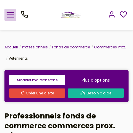
Nos offres
Accueil
Professionnels
Fonds de commerce
Commerces Prox.
Vêtements
Notre agence
Rejoindre le groupement
Plus d'options
Modifier ma recherche
Avis clients
Créer une alerte
Besoin d'aide
Estimation
Professionnels fonds de
Avis clients
commerce commerces prox.