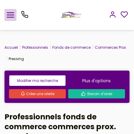
Nos offres
Accueil
Professionnels
Fonds de commerce
Commerces Prox.
Pressing
Notre agence
Rejoindre le groupement
Plus d'options
Modifier ma recherche
Avis clients
Créer une alerte
Besoin d'aide
Estimation
Professionnels fonds de
Avis clients
commerce commerces prox.