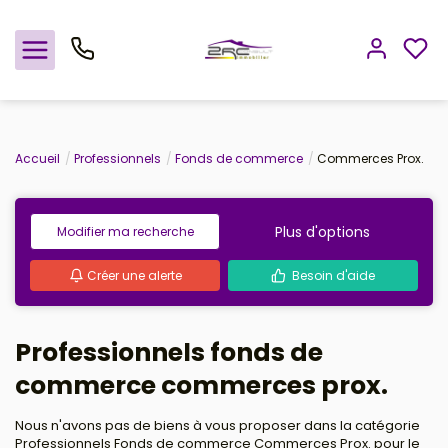
Nos offres
Accueil
Professionnels
Fonds de commerce
Commerces Prox.
Notre agence
Plus d'options
Modifier ma recherche
Rejoindre le groupement
Créer une alerte
Besoin d'aide
Avis clients
Professionnels fonds de
Estimation
commerce commerces prox.
Avis clients
Nous n'avons pas de biens à vous proposer dans la catégorie
Professionnels Fonds de commerce Commerces Prox. pour le