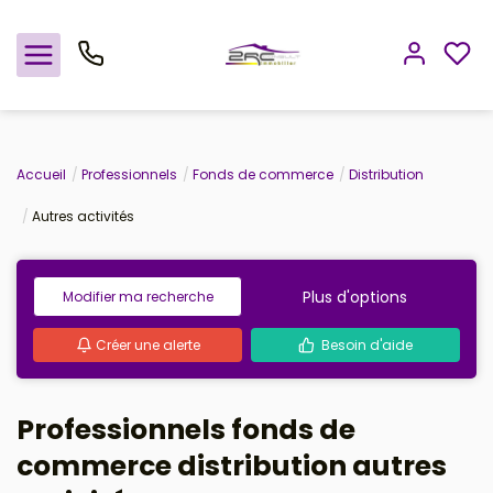
Nos offres
Accueil
Professionnels
Fonds de commerce
Distribution
Autres activités
Notre agence
Rejoindre le groupement
Plus d'options
Modifier ma recherche
Avis clients
Créer une alerte
Besoin d'aide
Estimation
Professionnels fonds de
Avis clients
commerce distribution autres