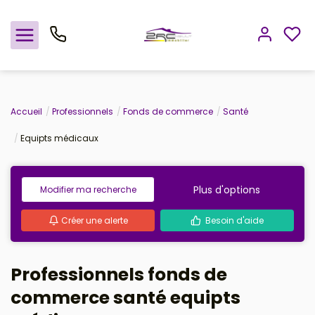
Nos offres
Accueil
Professionnels
Fonds de commerce
Santé
Equipts médicaux
Notre agence
Rejoindre le groupement
Plus d'options
Modifier ma recherche
Avis clients
Créer une alerte
Besoin d'aide
Estimation
Professionnels fonds de
Avis clients
commerce santé equipts