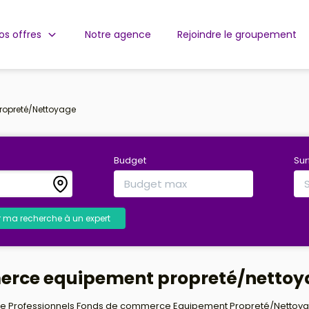
os offres
Notre agence
Rejoindre le groupement
ropreté/Nettoyage
Budget
Su
r ma recherche à un expert
merce equipement propreté/netto
e Professionnels Fonds de commerce Equipement Propreté/Nettoyage 