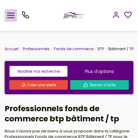
Nos offres
Accueil
Professionnels
Fonds de commerce
BTP
Bâtiment / TP
Notre agence
Plus d'options
Modifier ma recherche
Rejoindre le groupement
Créer une alerte
Besoin d'aide
Avis clients
Professionnels fonds de
Estimation
commerce btp bâtiment / tp
Avis clients
Nous n'avons pas de biens à vous proposer dans la catégorie
Professionnels Fonds de commerce BTP Bâtiment / TP pour le