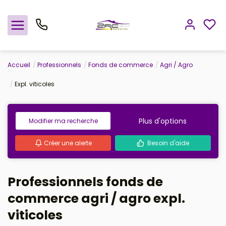
Accueil
Professionnels
Fonds de commerce
Agri / Agro
Nos offres
Expl. viticoles
Notre agence
Plus d'options
Modifier ma recherche
Rejoindre le groupement
Créer une alerte
Besoin d'aide
Avis clients
Estimation
Professionnels fonds de
commerce agri / agro expl.
Avis clients
viticoles