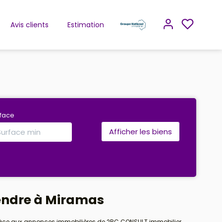
Avis clients
Estimation
rface
vendre à Miramas
 grâce aux annonces immobilières de 2RC CONSULT immobilier.