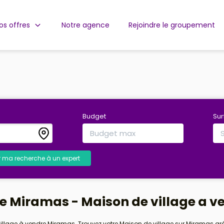
os offres
Notre agence
Rejoindre le groupement
Budget
Su
r ma recherche à un expert
ge Miramas - Maison de village a 
 village à vendre Miramas. Trouvez votre Maison de village sur Miramas