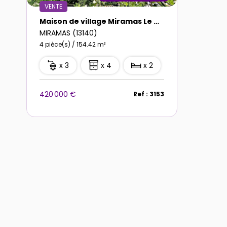
VENTE
Maison de village Miramas Le Vieux 4 pièce(s) 154.42 m2
MIRAMAS (13140)
4 pièce(s) / 154.42 m²
x 3
x 4
x 2
420 000 €
Ref : 3153